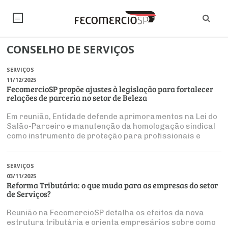
CONSELHO DE SERVIÇOS
NOTÍCIAS
SERVIÇOS
Editorial
SINDICATOS
11/12/2025
FecomercioSP propõe ajustes à legislação para fortalecer
relações de parceria no setor de Beleza
Artigos
Economia
PESQUISAS
Em reunião, Entidade defende aprimoramentos na Lei do
Institucional
Pesquisas
Salão-Parceiro e manutenção da homologação sindical
Legislação
FALE CONOSCO
como instrumento de proteção para profissionais e
Debates Fecomercio-SP
Brasil
empresas
Trabalho
Negócios
INSTITUCIONAL
PROJETOS ESPECIAIS:
Internacional
SERVIÇOS
Empresas
03/11/2025
Varejo
Sobre
UM BRASIL
Sustentabilidade
CONSELHOS
Modernização do Estado
Reforma Tributária: o que muda para as empresas do setor
Arbitragem e Mediação
de Serviços?
UM BRASIL
Atacado
Imprensa
Economia Digital
Últimas Notícias
ESG
Conselho de Turismo
EMPRESAS
Reforma Tributária
Reunião na FecomercioSP detalha os efeitos da nova
Serviços
Negociações Coletivas
Inteligência Artificial
Conselho de Emprego e Relações do Trabalho
estrutura tributária e orienta empresários sobre como
PROJETOS ESPECIAIS: