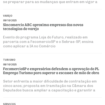
Produtos e Serviços
se preparar para as mudanças que entram em vigor a
Turismo
Serviços
Conselho de Assuntos Tributários
partir de 2026
Logística Reversa
Advocacy
SESC
PROJETOS ESPECIAIS:
Conselho Estadual de Defesa do Contribuinte
COP30
VAREJO
SENAC
09/10/2025
Afixação de preços e fiscalização
Conselho de Economia Empresarial e Política
Sincomercio ABC aproxima empresas das novas
tecnologias do varejo
Cecomercio
Conselho Superior de Direito
Licitações
Evento do programa Loja do Futuro, realizado em
Conselho do Comércio Atacadista
parceria com a FecomercioSP e o Sebrae-SP, ensina
Prêmio de Sustentabilidade
como aplicar a IA no Comércio
Conselho de Serviços
Conselho de Relações Internacionais
TURISMO
08/10/2025
Conselho de Sustentabilidade
FecomercioSP e empresários defendem a aprovação do PL
Emprega Turismo para superar a escassez de mão de obra
Conselho de Comércio Eletrônico
Setor enfrenta a maior dificuldade de contratação em
cinco anos; proposta em tramitação na Câmara dos
Deputados busca ampliar a capacitação e garantir a
expansão sustentável
SERVIÇOS