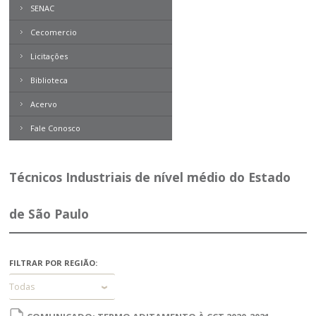
SENAC
Cecomercio
Licitações
Biblioteca
Acervo
Boletim Direito
Contemporâneo
Fale Conosco
Revista Problemas Brasileiros
Tome Nota
Técnicos Industriais de nível médio do Estado
Livros
de São Paulo
Expresso MEI
FILTRAR POR REGIÃO:
Todas