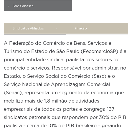
Produtos e Serviços
Empregados em entidades
Turismo
Serviços
sindicais do comércio
Contemporâneo
Fale Conosco
Conselho de Assuntos Tributários
Revista Problemas Brasileiros
Logística Reversa
PCCV
Advocacy
SESC
Engenheiros
PROJETOS ESPECIAIS:
Conselho Estadual de Defesa do Contribuinte
Tome Nota
COP30
CVCS
SENAC
Engenheiros Químicos
Afixação de preços e fiscalização
Sindicatos Afiliados
Filiação
Conselho de Economia Empresarial e Política
Livros
IPV
Cecomercio
Médicos Veterinários
Conselho Superior de Direito
Expresso MEI
IPS
A Federação do Comércio de Bens, Serviços e
Licitações
Motoristas
Conselho do Comércio Atacadista
Turismo do Estado de São Paulo (FecomercioSP) é a
PESP-S
Prêmio de Sustentabilidade
Nutricionistas
principal entidade sindical paulista dos setores de
Conselho de Serviços
PESP-C
comércio e serviços. Responsável por administrar, no
Secretárias
Conselho de Relações Internacionais
PCSS
Estado, o Serviço Social do Comércio (Sesc) e o
Técnicos de Segurança
Conselho de Sustentabilidade
Serviço Nacional de Aprendizagem Comercial
IMAT
Técnicos Industriais
(Senac), representa um segmento da economia que
Conselho de Comércio Eletrônico
LVC
mobiliza mais de 1,8 milhão de atividades
Telefonistas
empresariais de todos os portes e congrega 137
FTN
Vendedores e Viajantes
sindicatos patronais que respondem por 30% do PIB
paulista - cerca de 10% do PIB brasileiro - gerando