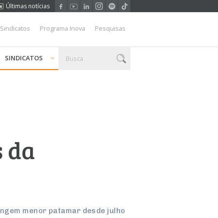
Últimas notícias
 Sindicatos
Programa Inova
Pesquisas
SINDICATOS
s da
atingem menor patamar desde julho