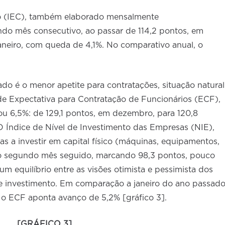
o (IEC), também elaborado mensalmente
ndo mês consecutivo, ao passar de 114,2 pontos, em
aneiro, com queda de 4,1%. No comparativo anual, o
ado é o menor apetite para contratações, situação natural
de Expectativa para Contratação de Funcionários (ECF),
 6,5%: de 129,1 pontos, em dezembro, para 120,8
O Índice de Nível de Investimento das Empresas (NIE),
 a investir em capital físico (máquinas, equipamentos,
lo segundo mês seguido, marcando 98,3 pontos, pouco
um equilíbrio entre as visões otimista e pessimista dos
e investimento. Em comparação a janeiro do ano passado
 o ECF aponta avanço de 5,2% [gráfico 3].
[GRÁFICO 3]