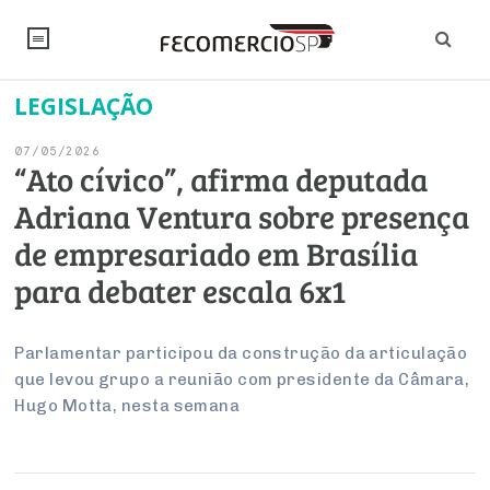
LEGISLAÇÃO
NOTÍCIAS
07/05/2026
Editorial
SINDICATOS
“Ato cívico”, afirma deputada
Adriana Ventura sobre presença
Artigos
Economia
PESQUISAS
de empresariado em Brasília
Institucional
Pesquisas
Legislação
FALE CONOSCO
para debater escala 6x1
Debates Fecomercio-SP
Brasil
Trabalho
Negócios
INSTITUCIONAL
PROJETOS ESPECIAIS:
Internacional
Parlamentar participou da construção da articulação
Empresas
que levou grupo a reunião com presidente da Câmara,
Varejo
Sobre
UM BRASIL
Sustentabilidade
CONSELHOS
Modernização do Estado
Arbitragem e Mediação
Hugo Motta, nesta semana
UM BRASIL
Atacado
Imprensa
Economia Digital
Últimas Notícias
ESG
Conselho de Turismo
EMPRESAS
Reforma Tributária
Serviços
Negociações Coletivas
Inteligência Artificial
Conselho de Emprego e Relações do Trabalho
PROJETOS ESPECIAIS: