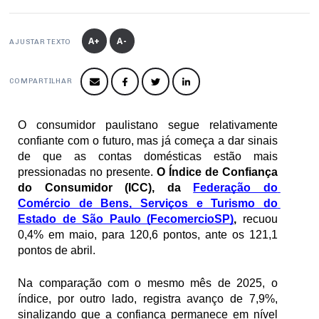
Produtos e Serviços
Turismo
Serviços
Conselho de Assuntos Tributários
Logística Reversa
Advocacy
SESC
A+
A-
PROJETOS ESPECIAIS:
Conselho Estadual de Defesa do Contribuinte
AJUSTAR TEXTO
COP30
SENAC
Afixação de preços e fiscalização
Conselho de Economia Empresarial e Política
COMPARTILHAR
Cecomercio
Conselho Superior de Direito
Licitações
Conselho do Comércio Atacadista
O consumidor paulistano segue relativamente 
Prêmio de Sustentabilidade
confiante com o futuro, mas já começa a dar sinais 
Conselho de Serviços
de que as contas domésticas estão mais 
pressionadas no presente. 
O Índice de Confiança 
Conselho de Relações Internacionais
do Consumidor (ICC), da 
Federação do 
Conselho de Sustentabilidade
Comércio de Bens, Serviços e Turismo do 
Estado de São Paulo (FecomercioSP)
, 
recuou 
Conselho de Comércio Eletrônico
0,4% em maio, para 120,6 pontos, ante os 121,1 
pontos de abril. 
Na comparação com o mesmo mês de 2025, o 
índice, por outro lado, registra avanço de 7,9%, 
sinalizando que a confiança permanece em nível 