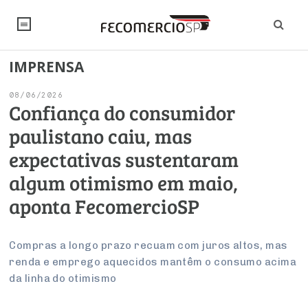
IMPRENSA
NOTÍCIAS
08/06/2026
Editorial
SINDICATOS
Confiança do consumidor
paulistano caiu, mas
Artigos
Economia
PESQUISAS
expectativas sustentaram
Institucional
Pesquisas
Legislação
FALE CONOSCO
algum otimismo em maio,
Debates Fecomercio-SP
Brasil
aponta FecomercioSP
Trabalho
Negócios
INSTITUCIONAL
PROJETOS ESPECIAIS:
Internacional
Empresas
Varejo
Sobre
UM BRASIL
Sustentabilidade
CONSELHOS
Modernização do Estado
Compras a longo prazo recuam com juros altos, mas
Arbitragem e Mediação
renda e emprego aquecidos mantêm o consumo acima
UM BRASIL
Atacado
Imprensa
Economia Digital
Últimas Notícias
ESG
Conselho de Turismo
da linha do otimismo
EMPRESAS
Reforma Tributária
Serviços
Negociações Coletivas
Inteligência Artificial
Conselho de Emprego e Relações do Trabalho
PROJETOS ESPECIAIS: