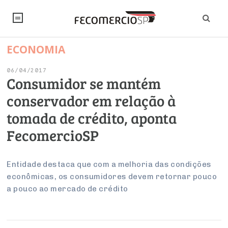
ECONOMIA
NOTÍCIAS
06/04/2017
Editorial
SINDICATOS
Consumidor se mantém
conservador em relação à
Artigos
Economia
PESQUISAS
tomada de crédito, aponta
Institucional
Pesquisas
Legislação
FALE CONOSCO
FecomercioSP
Debates Fecomercio-SP
Brasil
Trabalho
Negócios
INSTITUCIONAL
PROJETOS ESPECIAIS:
Internacional
Entidade destaca que com a melhoria das condições
Empresas
econômicas, os consumidores devem retornar pouco
Varejo
Sobre
UM BRASIL
Sustentabilidade
CONSELHOS
Modernização do Estado
Arbitragem e Mediação
a pouco ao mercado de crédito
UM BRASIL
Atacado
Imprensa
Economia Digital
Últimas Notícias
ESG
Conselho de Turismo
EMPRESAS
Reforma Tributária
Serviços
Negociações Coletivas
Inteligência Artificial
Conselho de Emprego e Relações do Trabalho
PROJETOS ESPECIAIS: