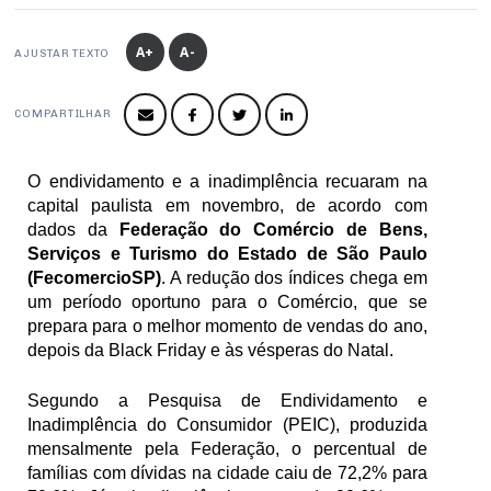
Produtos e Serviços
Turismo
Serviços
Conselho de Assuntos Tributários
Logística Reversa
Advocacy
SESC
A+
A-
AJUSTAR TEXTO
PROJETOS ESPECIAIS:
Conselho Estadual de Defesa do Contribuinte
COP30
SENAC
Afixação de preços e fiscalização
Conselho de Economia Empresarial e Política
COMPARTILHAR
Cecomercio
Conselho Superior de Direito
Licitações
O endividamento e a inadimplência recuaram na 
Conselho do Comércio Atacadista
capital paulista em novembro, de acordo com 
Prêmio de Sustentabilidade
Conselho de Serviços
dados da 
Federação do Comércio de Bens, 
Serviços e Turismo do Estado de São Paulo 
Conselho de Relações Internacionais
(FecomercioSP)
. A redução dos índices chega em 
um período oportuno para o Comércio, que se 
Conselho de Sustentabilidade
prepara para o melhor momento de vendas do ano, 
depois da Black Friday e às vésperas do Natal.
Conselho de Comércio Eletrônico
Segundo a Pesquisa de Endividamento e 
Inadimplência do Consumidor (PEIC), produzida 
mensalmente pela Federação, o percentual de 
famílias com dívidas na cidade caiu de 72,2% para 