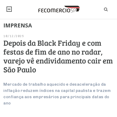
IMPRENSA
NOTÍCIAS
10/12/2025
Editorial
SINDICATOS
Depois da Black Friday e com
festas de fim de ano no radar,
Artigos
Economia
PESQUISAS
varejo vê endividamento cair em
Institucional
Pesquisas
Legislação
FALE CONOSCO
São Paulo
Debates Fecomercio-SP
Brasil
Trabalho
Negócios
INSTITUCIONAL
PROJETOS ESPECIAIS:
Internacional
Mercado de trabalho aquecido e desaceleração da
Empresas
inflação reduzem índices na capital paulista e trazem
Varejo
Sobre
UM BRASIL
Sustentabilidade
CONSELHOS
Modernização do Estado
Arbitragem e Mediação
confiança aos empresários para principais datas do
UM BRASIL
Atacado
Imprensa
Economia Digital
ano
Últimas Notícias
ESG
Conselho de Turismo
EMPRESAS
Reforma Tributária
Serviços
Negociações Coletivas
Inteligência Artificial
Conselho de Emprego e Relações do Trabalho
PROJETOS ESPECIAIS: