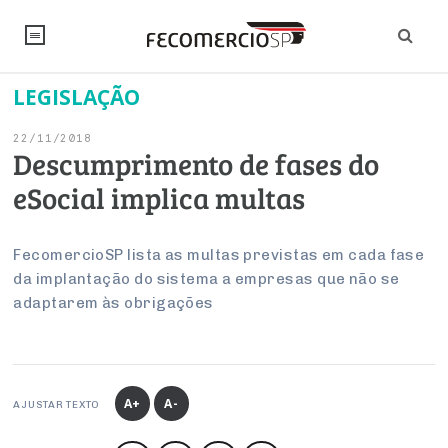
LEGISLAÇÃO
NOTÍCIAS
22/11/2018
Editorial
SINDICATOS
Descumprimento de fases do
eSocial implica multas
Artigos
Economia
PESQUISAS
Institucional
Pesquisas
Legislação
FALE CONOSCO
FecomercioSP lista as multas previstas em cada fase
Debates Fecomercio-SP
da implantação do sistema a empresas que não se
Brasil
Trabalho
adaptarem às obrigações
Negócios
INSTITUCIONAL
PROJETOS ESPECIAIS:
Internacional
Empresas
Varejo
Sobre
UM BRASIL
Sustentabilidade
CONSELHOS
Modernização do Estado
Arbitragem e Mediação
UM BRASIL
Atacado
Imprensa
Economia Digital
Últimas Notícias
ESG
Conselho de Turismo
A+
A-
EMPRESAS
Reforma Tributária
AJUSTAR TEXTO
Serviços
Negociações Coletivas
Inteligência Artificial
Conselho de Emprego e Relações do Trabalho
PROJETOS ESPECIAIS: