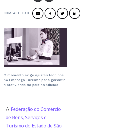
Produtos e Serviços
Turismo
Serviços
Conselho de Assuntos Tributários
Logística Reversa
Advocacy
SESC
COMPARTILHAR
PROJETOS ESPECIAIS:
Conselho Estadual de Defesa do Contribuinte
COP30
SENAC
Afixação de preços e fiscalização
Conselho de Economia Empresarial e Política
Cecomercio
Conselho Superior de Direito
Licitações
Conselho do Comércio Atacadista
Prêmio de Sustentabilidade
Conselho de Serviços
Conselho de Relações Internacionais
O momento exige ajustes técnicos
no Emprega Turismo para garantir
Conselho de Sustentabilidade
a efetividade da política pública
Conselho de Comércio Eletrônico
Federação do Comércio
A
de Bens, Serviços e
Turismo do Estado de São