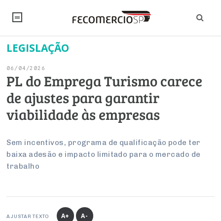
LEGISLAÇÃO
NOTÍCIAS
06/04/2026
Editorial
SINDICATOS
PL do Emprega Turismo carece
de ajustes para garantir
Artigos
Economia
PESQUISAS
viabilidade às empresas
Institucional
Pesquisas
Legislação
FALE CONOSCO
Debates Fecomercio-SP
Brasil
Sem incentivos, programa de qualificação pode ter
Trabalho
Negócios
INSTITUCIONAL
baixa adesão e impacto limitado para o mercado de
PROJETOS ESPECIAIS:
Internacional
Empresas
trabalho
Varejo
Sobre
UM BRASIL
Sustentabilidade
CONSELHOS
Modernização do Estado
Arbitragem e Mediação
UM BRASIL
Atacado
Imprensa
Economia Digital
Últimas Notícias
ESG
Conselho de Turismo
EMPRESAS
Reforma Tributária
Serviços
Negociações Coletivas
Inteligência Artificial
Conselho de Emprego e Relações do Trabalho
A+
A-
AJUSTAR TEXTO
PROJETOS ESPECIAIS: