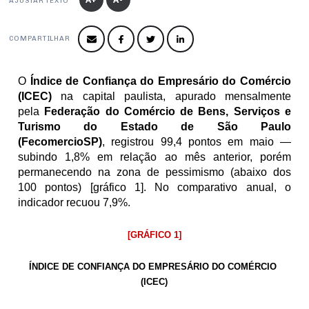
Produtos e Serviços
AJUSTAR TEXTO
Turismo
Serviços
Conselho de Assuntos Tributários
Logística Reversa
Advocacy
SESC
PROJETOS ESPECIAIS:
COMPARTILHAR
Conselho Estadual de Defesa do Contribuinte
COP30
SENAC
Afixação de preços e fiscalização
Conselho de Economia Empresarial e Política
O 
Índice de Confiança do Empresário do Comércio 
Cecomercio
Conselho Superior de Direito
(ICEC) 
na capital paulista, apurado mensalmente 
Licitações
pela 
Federação do Comércio de Bens, Serviços e 
Conselho do Comércio Atacadista
Turismo do Estado de São Paulo 
Prêmio de Sustentabilidade
(FecomercioSP)
,
registrou 99,4 pontos em maio — 
Conselho de Serviços
subindo 1,8% em relação ao mês anterior, porém 
Conselho de Relações Internacionais
permanecendo na zona de pessimismo (abaixo dos 
100 pontos) [gráfico 1]. No comparativo anual, o 
Conselho de Sustentabilidade
indicador recuou 7,9%. 
Conselho de Comércio Eletrônico
[GRÁFICO 1]
ÍNDICE DE CONFIANÇA DO EMPRESÁRIO DO COMÉRCIO 
(ICEC)