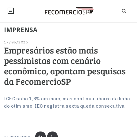
IMPRENSA
NOTÍCIAS
17/06/2025
Editorial
SINDICATOS
Empresários estão mais
pessimistas com cenário
Artigos
Economia
PESQUISAS
econômico, apontam pesquisas
Institucional
Pesquisas
Legislação
FALE CONOSCO
da FecomercioSP
Debates Fecomercio-SP
Brasil
Trabalho
Negócios
INSTITUCIONAL
PROJETOS ESPECIAIS:
Internacional
ICEC sobe 1,8% em maio, mas continua abaixo da linha
Empresas
do otimismo; IEC registra sexta queda consecutiva
Varejo
Sobre
UM BRASIL
Sustentabilidade
CONSELHOS
Modernização do Estado
Arbitragem e Mediação
UM BRASIL
Atacado
Imprensa
Economia Digital
Últimas Notícias
ESG
Conselho de Turismo
EMPRESAS
Reforma Tributária
Serviços
Negociações Coletivas
Inteligência Artificial
Conselho de Emprego e Relações do Trabalho
PROJETOS ESPECIAIS:
A+
A-