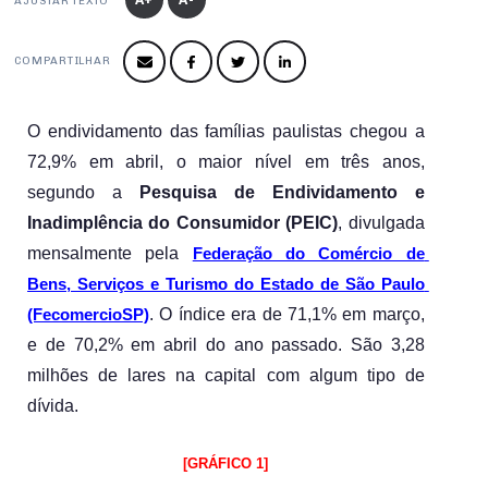
Produtos e Serviços
AJUSTAR TEXTO
Turismo
Serviços
Conselho de Assuntos Tributários
Logística Reversa
Advocacy
SESC
PROJETOS ESPECIAIS:
COMPARTILHAR
Conselho Estadual de Defesa do Contribuinte
COP30
SENAC
Afixação de preços e fiscalização
Conselho de Economia Empresarial e Política
O endividamento das famílias paulistas chegou a 
Cecomercio
Conselho Superior de Direito
72,9% em abril, o maior nível em três anos, 
Licitações
Conselho do Comércio Atacadista
segundo a 
Pesquisa de Endividamento e 
Prêmio de Sustentabilidade
Inadimplência do Consumidor (PEIC)
, divulgada 
Conselho de Serviços
mensalmente pela 
Federação do Comércio de 
Conselho de Relações Internacionais
Bens, Serviços e Turismo do Estado de São Paulo 
Conselho de Sustentabilidade
. O índice era de 71,1% em março, 
(FecomercioSP)
e de 70,2% em abril do ano passado. São 3,28 
Conselho de Comércio Eletrônico
milhões de lares na capital com algum tipo de 
dívida.
[GRÁFICO 1]