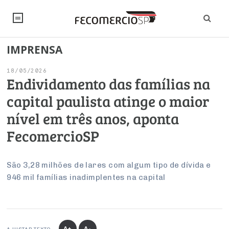
IMPRENSA
NOTÍCIAS
18/05/2026
Editorial
SINDICATOS
Endividamento das famílias na
capital paulista atinge o maior
Artigos
Economia
PESQUISAS
nível em três anos, aponta
Institucional
Pesquisas
Legislação
FALE CONOSCO
FecomercioSP
Debates Fecomercio-SP
Brasil
Trabalho
Negócios
INSTITUCIONAL
PROJETOS ESPECIAIS:
Internacional
São 3,28 milhões de lares com algum tipo de dívida e
Empresas
946 mil famílias inadimplentes na capital
Varejo
Sobre
UM BRASIL
Sustentabilidade
CONSELHOS
Modernização do Estado
Arbitragem e Mediação
UM BRASIL
Atacado
Imprensa
Economia Digital
Últimas Notícias
ESG
Conselho de Turismo
EMPRESAS
Reforma Tributária
Serviços
Negociações Coletivas
Inteligência Artificial
Conselho de Emprego e Relações do Trabalho
PROJETOS ESPECIAIS:
A+
A-