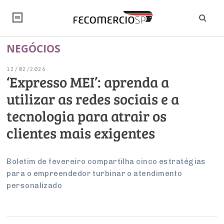
NEGÓCIOS
NOTÍCIAS
12/02/2026
Editorial
SINDICATOS
‘Expresso MEI’: aprenda a
utilizar as redes sociais e a
Artigos
Economia
PESQUISAS
tecnologia para atrair os
Institucional
Pesquisas
Legislação
FALE CONOSCO
clientes mais exigentes
Debates Fecomercio-SP
Brasil
Trabalho
Negócios
INSTITUCIONAL
PROJETOS ESPECIAIS:
Internacional
Boletim de fevereiro compartilha cinco estratégias
Empresas
para o empreendedor turbinar o atendimento
Varejo
Sobre
UM BRASIL
Sustentabilidade
CONSELHOS
Modernização do Estado
Arbitragem e Mediação
personalizado
UM BRASIL
Atacado
Imprensa
Economia Digital
Últimas Notícias
ESG
Conselho de Turismo
EMPRESAS
Reforma Tributária
Serviços
Negociações Coletivas
Inteligência Artificial
Conselho de Emprego e Relações do Trabalho
PROJETOS ESPECIAIS: