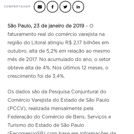
Produtos e Serviços
Turismo
Serviços
Conselho de Assuntos Tributários
COMPARTILHAR
Logística Reversa
Advocacy
SESC
PROJETOS ESPECIAIS:
Conselho Estadual de Defesa do Contribuinte
COP30
SENAC
São Paulo, 23 de janeiro de 2019
– O
Afixação de preços e fiscalização
Conselho de Economia Empresarial e Política
faturamento real do comércio varejista na
Cecomercio
Conselho Superior de Direito
região do Litoral atingiu R$ 2,17 bilhões em
Licitações
outubro, alta de 5,2% em relação ao mesmo
Conselho do Comércio Atacadista
Prêmio de Sustentabilidade
mês de 2017. No acumulado do ano, o setor
Conselho de Serviços
obteve alta de 4%. Nos últimos 12 meses, o
Conselho de Relações Internacionais
crescimento foi de 3,4%.
Conselho de Sustentabilidade
Os dados são da Pesquisa Conjuntural do
Conselho de Comércio Eletrônico
Comércio Varejista do Estado de São Paulo
(PCCV), realizada mensalmente pela
Federação do Comércio de Bens, Serviços e
Turismo do Estado de São Paulo
(FecomercioSP) com base em informações da