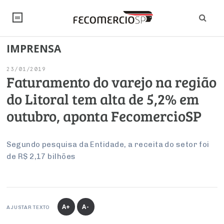
IMPRENSA
NOTÍCIAS
23/01/2019
Editorial
SINDICATOS
Faturamento do varejo na região
do Litoral tem alta de 5,2% em
Artigos
Economia
PESQUISAS
outubro, aponta FecomercioSP
Institucional
Pesquisas
Legislação
FALE CONOSCO
Debates Fecomercio-SP
Brasil
Segundo pesquisa da Entidade, a receita do setor foi
Trabalho
Negócios
INSTITUCIONAL
de R$ 2,17 bilhões
PROJETOS ESPECIAIS:
Internacional
Empresas
Varejo
Sobre
UM BRASIL
Sustentabilidade
CONSELHOS
Modernização do Estado
Arbitragem e Mediação
UM BRASIL
Atacado
Imprensa
Economia Digital
Últimas Notícias
ESG
Conselho de Turismo
EMPRESAS
Reforma Tributária
A+
A-
AJUSTAR TEXTO
Serviços
Negociações Coletivas
Inteligência Artificial
Conselho de Emprego e Relações do Trabalho
PROJETOS ESPECIAIS: