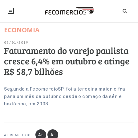
ECONOMIA
NOTÍCIAS
09/01/2019
Editorial
SINDICATOS
Faturamento do varejo paulista
cresce 6,4% em outubro e atinge
Artigos
Economia
PESQUISAS
R$ 58,7 bilhões
Institucional
Pesquisas
Legislação
FALE CONOSCO
Debates Fecomercio-SP
Brasil
Segundo a FecomercioSP, foi a terceira maior cifra
Trabalho
Negócios
INSTITUCIONAL
para um mês de outubro desde o começo da série
PROJETOS ESPECIAIS:
Internacional
Empresas
histórica, em 2008
Varejo
Sobre
UM BRASIL
Sustentabilidade
CONSELHOS
Modernização do Estado
Arbitragem e Mediação
UM BRASIL
Atacado
Imprensa
Economia Digital
Últimas Notícias
ESG
Conselho de Turismo
EMPRESAS
Reforma Tributária
Serviços
Negociações Coletivas
Inteligência Artificial
Conselho de Emprego e Relações do Trabalho
A+
A-
AJUSTAR TEXTO
PROJETOS ESPECIAIS: