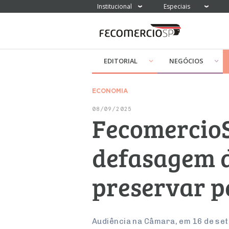
Institucional
Especiais
EDITORIAL
NEGÓCIOS
ECONOMIA
08/09/2025
FecomercioS
defasagem d
preservar p
Audiência na Câmara, em 16 de set