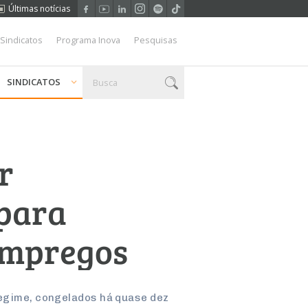
Últimas notícias
 Sindicatos
Programa Inova
Pesquisas
SINDICATOS
r
 para
empregos
regime, congelados há quase dez