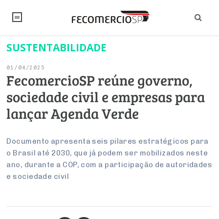
SUSTENTABILIDADE
NOTÍCIAS
01/04/2025
Editorial
SINDICATOS
FecomercioSP reúne governo,
sociedade civil e empresas para
Artigos
Economia
PESQUISAS
lançar Agenda Verde
Institucional
Pesquisas
Legislação
FALE CONOSCO
Debates Fecomercio-SP
Brasil
Documento apresenta seis pilares estratégicos para
Trabalho
Negócios
INSTITUCIONAL
o Brasil até 2030, que já podem ser mobilizados neste
PROJETOS ESPECIAIS:
Internacional
Empresas
ano, durante a COP, com a participação de autoridades
Varejo
Sobre
UM BRASIL
Sustentabilidade
CONSELHOS
Modernização do Estado
e sociedade civil
Arbitragem e Mediação
UM BRASIL
Atacado
Imprensa
Economia Digital
Últimas Notícias
ESG
Conselho de Turismo
EMPRESAS
Reforma Tributária
Serviços
Negociações Coletivas
Inteligência Artificial
Conselho de Emprego e Relações do Trabalho
PROJETOS ESPECIAIS: