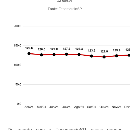
12 meses
Fonte: FecomercioSP
De acordo com a FecomercioSP, essas quedas