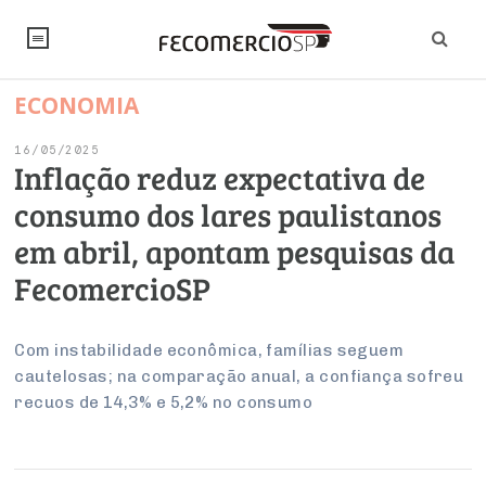
ECONOMIA
NOTÍCIAS
16/05/2025
Editorial
SINDICATOS
Inflação reduz expectativa de
consumo dos lares paulistanos
Artigos
Economia
PESQUISAS
em abril, apontam pesquisas da
Institucional
Pesquisas
Legislação
FALE CONOSCO
FecomercioSP
Debates Fecomercio-SP
Brasil
Trabalho
Negócios
INSTITUCIONAL
PROJETOS ESPECIAIS:
Internacional
Com instabilidade econômica, famílias seguem
Empresas
cautelosas; na comparação anual, a confiança sofreu
Varejo
Sobre
UM BRASIL
Sustentabilidade
CONSELHOS
Modernização do Estado
Arbitragem e Mediação
recuos de 14,3% e 5,2% no consumo
UM BRASIL
Atacado
Imprensa
Economia Digital
Últimas Notícias
ESG
Conselho de Turismo
EMPRESAS
Reforma Tributária
Serviços
Negociações Coletivas
Inteligência Artificial
Conselho de Emprego e Relações do Trabalho
PROJETOS ESPECIAIS: