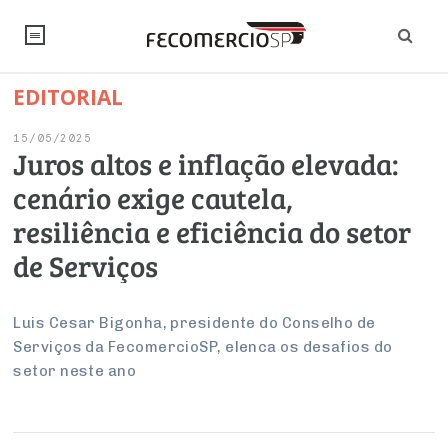
EDITORIAL
NOTÍCIAS
15/05/2025
Editorial
SINDICATOS
Juros altos e inflação elevada:
cenário exige cautela,
Artigos
Economia
PESQUISAS
resiliência e eficiência do setor
Institucional
Pesquisas
Legislação
FALE CONOSCO
de Serviços
Debates Fecomercio-SP
Brasil
Trabalho
Negócios
INSTITUCIONAL
PROJETOS ESPECIAIS:
Internacional
Luis Cesar Bigonha, presidente do Conselho de
Empresas
Serviços da FecomercioSP, elenca os desafios do
Varejo
Sobre
UM BRASIL
Sustentabilidade
CONSELHOS
Modernização do Estado
Arbitragem e Mediação
setor neste ano
UM BRASIL
Atacado
Imprensa
Economia Digital
Últimas Notícias
ESG
Conselho de Turismo
EMPRESAS
Reforma Tributária
Serviços
Negociações Coletivas
Inteligência Artificial
Conselho de Emprego e Relações do Trabalho
PROJETOS ESPECIAIS: