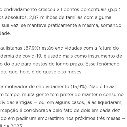
o endividamento cresceu 2,1 pontos porcentuais (p.p.)
os absolutos, 2,87 milhões de famílias com alguma
or sua vez, se manteve praticamente a mesma, somando
idade.
aulistanas (87,9%) estão endividadas com a fatura do
andemia de covid-19, é usado mais como instrumento de
 do que para gastos de longo prazo. Esse fenômeno
da, que, hoje, é de quase oito meses.
r motivador de endividamento (15,9%). Não é trivial:
m tempo, muita gente tem preferido manter o consumo
ívidas antigas — ou, em alguns casos, já as liquidaram,
ercepção é corroborada pelo fato de dois em cada dez
ando em pedir um empréstimo nos próximos três meses —
il de 2023.