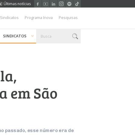
Últimas notícias
 Sindicatos
Programa Inova
Pesquisas
SINDICATOS
la,
ta em São
ano passado, esse número era de