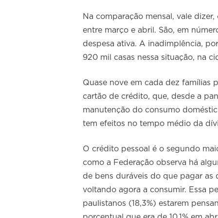
Na comparação mensal, vale dizer, 
entre março e abril. São, em númer
despesa ativa. A inadimplência, p
920 mil casas nessa situação, na c
Quase nove em cada dez famílias p
cartão de crédito, que, desde a p
manutenção do consumo doméstico
tem efeitos no tempo médio da dívi
O crédito pessoal é o segundo maio
como a Federação observa há algu
de bens duráveis do que pagar as d
voltando agora a consumir. Essa p
paulistanos (18,3%) estarem pens
porcentual que era de 10,1% em abr