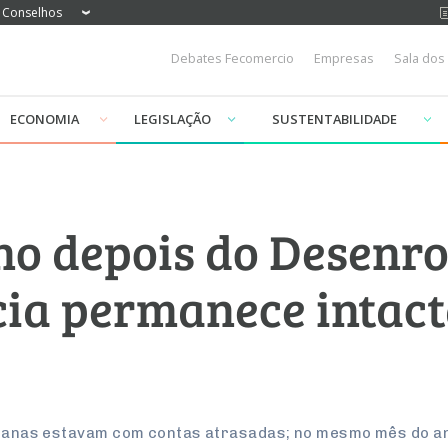
Conselhos
Debates Fecomercio
Empresas
Sala dos
ECONOMIA
LEGISLAÇÃO
SUSTENTABILIDADE
o depois do Desenro
ia permanece intac
listanas estavam com contas atrasadas; no mesmo mês do 