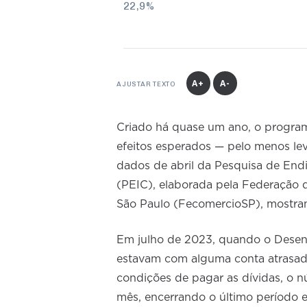
22,9%
A+
A-
AJUSTAR TEXTO
Criado há quase um ano, o programa
efeitos esperados — pelo menos lev
dados de abril da Pesquisa de En
(PEIC), elaborada pela Federação 
São Paulo (FecomercioSP), mostra
Em julho de 2023, quando o Desenr
estavam com alguma conta atrasada.
condições de pagar as dívidas, o
mês, encerrando o último período 