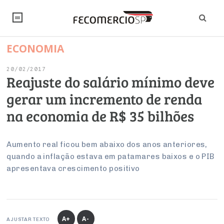
ECONOMIA
NOTÍCIAS
20/02/2017
Editorial
SINDICATOS
Reajuste do salário mínimo deve
gerar um incremento de renda
Artigos
Economia
PESQUISAS
na economia de R$ 35 bilhões
Institucional
Pesquisas
Legislação
FALE CONOSCO
Debates Fecomercio-SP
Brasil
Aumento real ficou bem abaixo dos anos anteriores,
Trabalho
Negócios
INSTITUCIONAL
quando a inflação estava em patamares baixos e o PIB
PROJETOS ESPECIAIS:
Internacional
Empresas
apresentava crescimento positivo
Varejo
Sobre
UM BRASIL
Sustentabilidade
CONSELHOS
Modernização do Estado
Arbitragem e Mediação
UM BRASIL
Atacado
Imprensa
Economia Digital
Últimas Notícias
ESG
Conselho de Turismo
EMPRESAS
Reforma Tributária
Serviços
Negociações Coletivas
Inteligência Artificial
Conselho de Emprego e Relações do Trabalho
A+
A-
AJUSTAR TEXTO
PROJETOS ESPECIAIS: