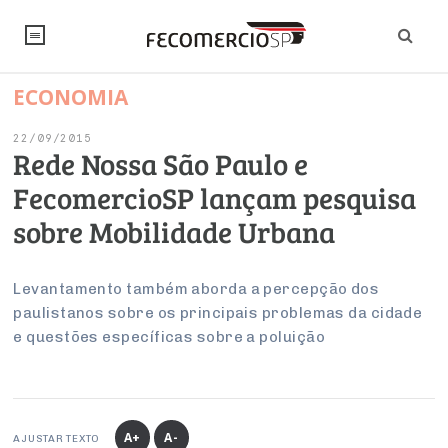
ECONOMIA
NOTÍCIAS
22/09/2015
Editorial
SINDICATOS
Rede Nossa São Paulo e
FecomercioSP lançam pesquisa
Artigos
Economia
PESQUISAS
sobre Mobilidade Urbana
Institucional
Pesquisas
Legislação
FALE CONOSCO
Debates Fecomercio-SP
Brasil
Levantamento também aborda a percepção dos
Trabalho
Negócios
INSTITUCIONAL
paulistanos sobre os principais problemas da cidade
PROJETOS ESPECIAIS:
Internacional
Empresas
e questões específicas sobre a poluição
Varejo
Sobre
UM BRASIL
Sustentabilidade
CONSELHOS
Modernização do Estado
Arbitragem e Mediação
UM BRASIL
Atacado
Imprensa
Economia Digital
Últimas Notícias
ESG
Conselho de Turismo
EMPRESAS
Reforma Tributária
Serviços
Negociações Coletivas
Inteligência Artificial
Conselho de Emprego e Relações do Trabalho
A+
A-
AJUSTAR TEXTO
PROJETOS ESPECIAIS: