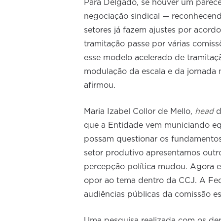
Para Delgado, se houver um parecer
negociação sindical — reconhecendo
setores já fazem ajustes por acordo
tramitação passe por várias comis
esse modelo acelerado de tramita
modulação da escala e da jornada 
afirmou.
head
Maria Izabel Collor de Mello,
d
que a Entidade vem municiando eq
possam questionar os fundamentos
setor produtivo apresentamos outro
percepção política mudou. Agora e
opor ao tema dentro da CCJ. A Fed
audiências públicas da comissão es
Uma pesquisa realizada com os de