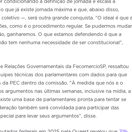
 condicionando a definição de jornada e escala à
 que já existe jornada máxima e que, abaixo disso,
 coletivo —, será outra grande conquista. "O ideal é que 
sões, como é o procedimento regular. Se pudermos mudar
ção, ganharemos. O que estamos defendendo é que a
não tem nenhuma necessidade de ser constitucional",
e Relações Governamentais da FecomercioSP, ressaltou
uipes técnicas dos parlamentares com dados para que
 da PEC dentro da comissão. "À medida que nós e o
s argumentos nas últimas semanas, inclusive na mídia, a
xiste uma base de parlamentares pronta para tentar se
eração também será convidada para participar das
pecial para levar seus argumentos", disse.
70%
putados federais em 2025 pela Quaest revelou que