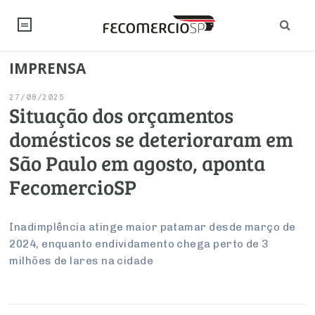
IMPRENSA
NOTÍCIAS
27/08/2025
Editorial
SINDICATOS
Situação dos orçamentos
domésticos se deterioraram em
Artigos
Economia
PESQUISAS
São Paulo em agosto, aponta
Institucional
Pesquisas
Legislação
FALE CONOSCO
FecomercioSP
Debates Fecomercio-SP
Brasil
Trabalho
Negócios
INSTITUCIONAL
PROJETOS ESPECIAIS:
Internacional
Inadimplência atinge maior patamar desde março de
Empresas
2024, enquanto endividamento chega perto de 3
Varejo
Sobre
UM BRASIL
Sustentabilidade
CONSELHOS
Modernização do Estado
Arbitragem e Mediação
milhões de lares na cidade
UM BRASIL
Atacado
Imprensa
Economia Digital
Últimas Notícias
ESG
Conselho de Turismo
EMPRESAS
Reforma Tributária
Serviços
Negociações Coletivas
Inteligência Artificial
Conselho de Emprego e Relações do Trabalho
PROJETOS ESPECIAIS: