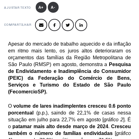
Produtos e Serviços
Turismo
Serviços
A+
A-
Conselho de Assuntos Tributários
AJUSTAR TEXTO
Logística Reversa
Advocacy
SESC
PROJETOS ESPECIAIS:
Conselho Estadual de Defesa do Contribuinte
COP30
COMPARTILHAR
SENAC
Afixação de preços e fiscalização
Conselho de Economia Empresarial e Política
Cecomercio
Conselho Superior de Direito
Apesar do mercado de trabalho aquecido e da inflação 
Licitações
em ritmo mais lento, os juros altos deterioraram os 
Conselho do Comércio Atacadista
orçamentos das famílias da Região Metropolitana de 
Prêmio de Sustentabilidade
São Paulo (RMSP) em agosto, demonstra a 
Pesquisa 
Conselho de Serviços
de Endividamento e Inadimplência do Consumidor 
Conselho de Relações Internacionais
(PEIC) da Federação do Comércio de Bens, 
Serviços e Turismo do Estado de São Paulo 
Conselho de Sustentabilidade
(FecomercioSP).
Conselho de Comércio Eletrônico
O 
volume de lares inadimplentes cresceu 0.6 ponto 
porcentual
 (p.p.), saindo de 22,1% de casas nessa 
situação em julho para 22,7% em agosto [
gráfico 2
]. É 
o 
patamar mais alto desde março de 2024
. 
Cresceu 
também o número de famílias endividadas 
[
gráfico 