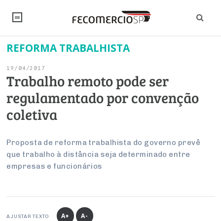
REFORMA TRABALHISTA
NOTÍCIAS
19/04/2017
Editorial
SINDICATOS
Trabalho remoto pode ser
regulamentado por convenção
Artigos
Economia
PESQUISAS
coletiva
Institucional
Pesquisas
Legislação
FALE CONOSCO
Debates Fecomercio-SP
Brasil
Proposta de reforma trabalhista do governo prevê
Trabalho
Negócios
INSTITUCIONAL
que trabalho à distância seja determinado entre
PROJETOS ESPECIAIS:
Internacional
Empresas
empresas e funcionários
Varejo
Sobre
UM BRASIL
Sustentabilidade
CONSELHOS
Modernização do Estado
Arbitragem e Mediação
UM BRASIL
Atacado
Imprensa
Economia Digital
Últimas Notícias
ESG
Conselho de Turismo
EMPRESAS
Reforma Tributária
Serviços
Negociações Coletivas
Inteligência Artificial
Conselho de Emprego e Relações do Trabalho
A+
A-
AJUSTAR TEXTO
PROJETOS ESPECIAIS: