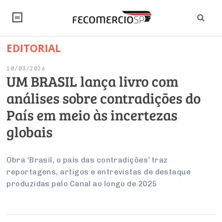
EDITORIAL
NOTÍCIAS
10/03/2026
Editorial
SINDICATOS
UM BRASIL lança livro com
análises sobre contradições do
Artigos
Economia
PESQUISAS
País em meio às incertezas
Institucional
Pesquisas
Legislação
FALE CONOSCO
globais
Debates Fecomercio-SP
Brasil
Trabalho
Negócios
INSTITUCIONAL
PROJETOS ESPECIAIS:
Internacional
Obra ‘Brasil, o país das contradições’ traz
Empresas
reportagens, artigos e entrevistas de destaque
Varejo
Sobre
UM BRASIL
Sustentabilidade
CONSELHOS
Modernização do Estado
Arbitragem e Mediação
produzidas pelo Canal ao longo de 2025
UM BRASIL
Atacado
Imprensa
Economia Digital
Últimas Notícias
ESG
Conselho de Turismo
EMPRESAS
Reforma Tributária
Serviços
Negociações Coletivas
Inteligência Artificial
Conselho de Emprego e Relações do Trabalho
PROJETOS ESPECIAIS: