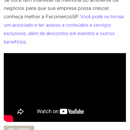
Se você tem interesse na melhoria do ambiente de
negócios para que sua empresa possa crescer,
Você pode se tornar
conheça melhor a FecomercioSP.
um associado e ter acesso a conteúdos e serviços
exclusivos, além de descontos em eventos e outros
benefícios
.
VER + VÍDEOS