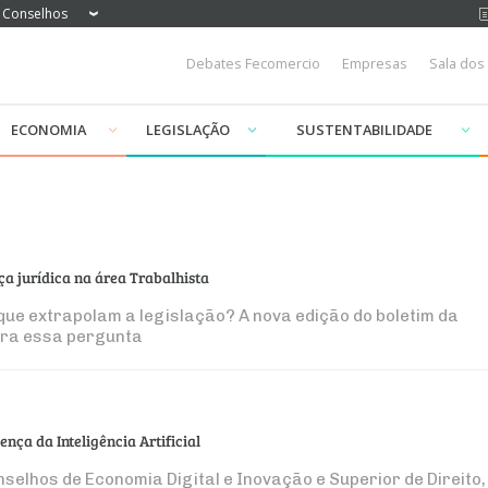
Conselhos
Debates Fecomercio
Empresas
Sala dos
ECONOMIA
LEGISLAÇÃO
SUSTENTABILIDADE
ça jurídica na área Trabalhista
 que extrapolam a legislação? A nova edição do boletim da
ara essa pergunta
nça da Inteligência Artificial
selhos de Economia Digital e Inovação e Superior de Direito,