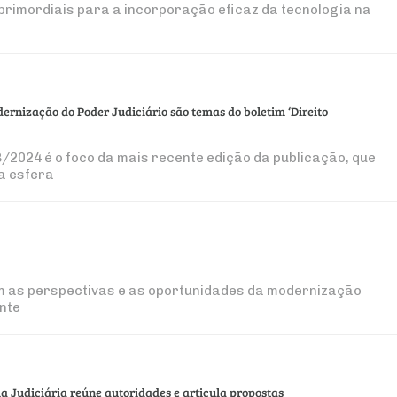
primordiais para a incorporação eficaz da tecnologia na
ernização do Poder Judiciário são temas do boletim ‘Direito
8/2024 é o foco da mais recente edição da publicação, que
sa esfera
m as perspectivas e as oportunidades da modernização
ente
a Judiciária reúne autoridades e articula propostas