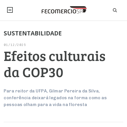
NOTÍCIAS
SUSTENTABILIDADE
Editorial
SINDICATOS
01/12/2025
Efeitos culturais
Artigos
Economia
PESQUISAS
da COP30
Pesquisas
Institucional
Legislação
FALE CONOSCO
Trabalho
Brasil
Negócios
INSTITUCIONAL
Debates Fecomercio-SP
Para reitor da UFPA, Gilmar Pereira da Silva,
conferência deixará legados na forma como as
Varejo
Sobre
Empresas
Sustentabilidade
CONSELHOS
Internacional
pessoas olham para a vida na floresta
Últimas Notícias
ESG
Conselho de Turismo
Atacado
Imprensa
EMPRESAS
Arbitragem e Mediação
PROJETOS ESPECIAIS:
Modernização do Estado
UM BRASIL
Produtos e Serviços