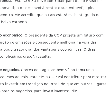
erência.
“Esta COP30 deve contribuir para que o Brasil dê
 novo tipo de desenvolvimento: o sustentável”, opina
contro, ele acredita que o País estará mais integrado na
 baixo carbono.
ço econômico.
O presidente da COP projeta um futuro com
dução de emissões e consequente melhoria na vida das
da pode trazer grandes vantagens econômicas. O Brasil
neficiários disso”, ressalta.
e negócios.
Corrêa do Lago também vê no tema uma
ecursos ao País. Para ele, a COP vai contribuir para mostrar
o investir em transição no Brasil do que em outros lugares.
para os negócios, para investimentos”, diz.