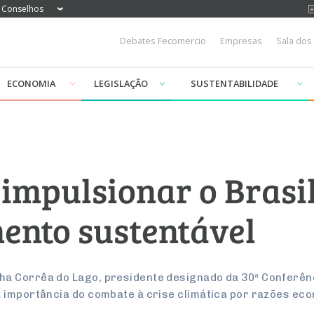
Conselhos
Debates Fecomercio
Empresas
Sala dos
ECONOMIA
LEGISLAÇÃO
SUSTENTABILIDADE
impulsionar o Brasi
ento sustentável
a Corrêa do Lago, presidente designado da 30ª Conferên
 importância do combate à crise climática por razões ec