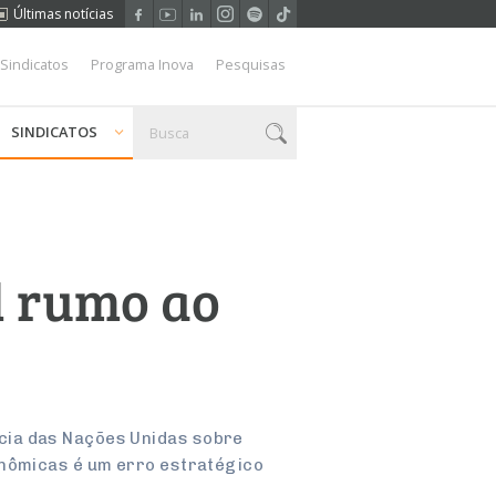
Últimas notícias
 Sindicatos
Programa Inova
Pesquisas
SINDICATOS
l rumo ao
cia das Nações Unidas sobre
onômicas é um erro estratégico