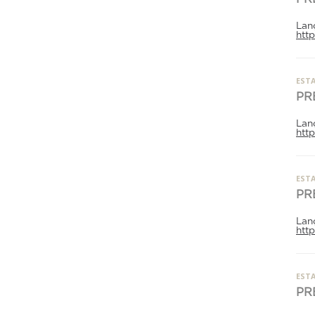
FTN
Vendedores e Viajantes
Lan
htt
ESTA
PR
Lan
htt
ESTA
PR
Lan
htt
ESTA
PR