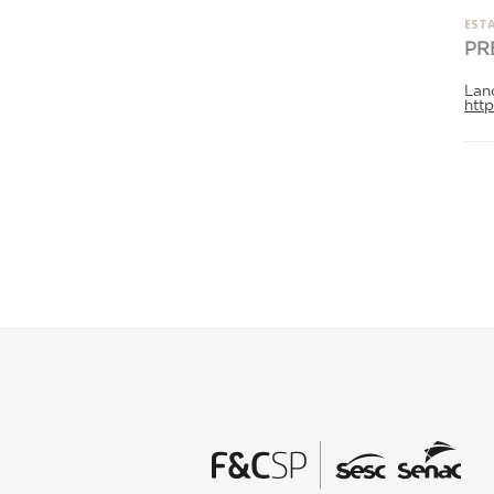
ESTA
PR
Lan
htt