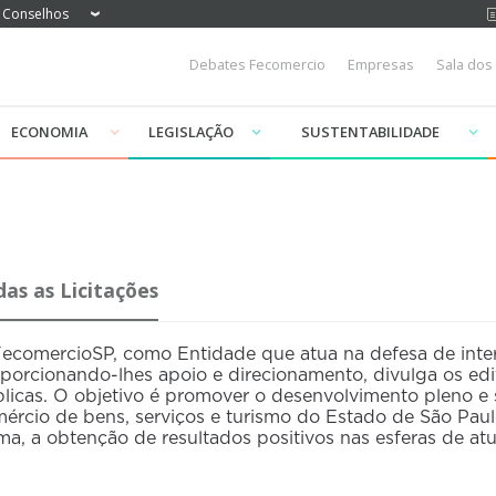
Conselhos
Debates Fecomercio
Empresas
Sala dos
ECONOMIA
LEGISLAÇÃO
SUSTENTABILIDADE
as as Licitações
ecomercioSP, como Entidade que atua na defesa de inter
porcionando-lhes apoio e direcionamento, divulga os edit
licas. O objetivo é promover o desenvolvimento pleno e 
ércio de bens, serviços e turismo do Estado de São Paulo
ma, a obtenção de resultados positivos nas esferas de a