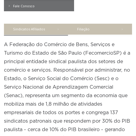
Produtos e Serviços
Empregados em entidades
Turismo
Serviços
sindicais do comércio
Contemporâneo
Fale Conosco
Conselho de Assuntos Tributários
Revista Problemas Brasileiros
Logística Reversa
PCCV
Advocacy
SESC
Engenheiros
PROJETOS ESPECIAIS:
Conselho Estadual de Defesa do Contribuinte
Tome Nota
COP30
CVCS
SENAC
Engenheiros Químicos
Afixação de preços e fiscalização
Sindicatos Afiliados
Filiação
Conselho de Economia Empresarial e Política
Livros
IPV
Cecomercio
Médicos Veterinários
Conselho Superior de Direito
Expresso MEI
IPS
A Federação do Comércio de Bens, Serviços e
Licitações
Motoristas
Conselho do Comércio Atacadista
Turismo do Estado de São Paulo (FecomercioSP) é a
PESP-S
Prêmio de Sustentabilidade
Nutricionistas
principal entidade sindical paulista dos setores de
Conselho de Serviços
PESP-C
comércio e serviços. Responsável por administrar, no
Secretárias
Conselho de Relações Internacionais
PCSS
Estado, o Serviço Social do Comércio (Sesc) e o
Técnicos de Segurança
Conselho de Sustentabilidade
Serviço Nacional de Aprendizagem Comercial
IMAT
Técnicos Industriais
(Senac), representa um segmento da economia que
Conselho de Comércio Eletrônico
LVC
mobiliza mais de 1,8 milhão de atividades
Telefonistas
empresariais de todos os portes e congrega 137
FTN
Vendedores e Viajantes
sindicatos patronais que respondem por 30% do PIB
paulista - cerca de 10% do PIB brasileiro - gerando