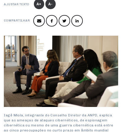
Produtos e Serviços
Turismo
Serviços
A+
A-
AJUSTAR TEXTO
Conselho de Assuntos Tributários
Logística Reversa
Advocacy
SESC
PROJETOS ESPECIAIS:
Conselho Estadual de Defesa do Contribuinte
COP30
COMPARTILHAR
SENAC
Afixação de preços e fiscalização
Conselho de Economia Empresarial e Política
Cecomercio
Conselho Superior de Direito
Licitações
Conselho do Comércio Atacadista
Prêmio de Sustentabilidade
Conselho de Serviços
Conselho de Relações Internacionais
Conselho de Sustentabilidade
Conselho de Comércio Eletrônico
Iagê Miola, integrante do Conselho Diretor da ANPD, explica
que as ameaças de ataques cibernéticos, de espionagem
cibernética ou mesmo de uma guerra cibernética está entre
as cinco preocupações no curto prazo em âmbito mundial