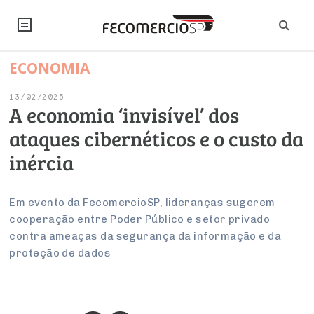
ECONOMIA
NOTÍCIAS
13/02/2025
Editorial
SINDICATOS
A economia ‘invisível’ dos
ataques cibernéticos e o custo da
Artigos
Economia
PESQUISAS
inércia
Institucional
Pesquisas
Legislação
FALE CONOSCO
Debates Fecomercio-SP
Brasil
Em evento da FecomercioSP, lideranças sugerem
Trabalho
Negócios
INSTITUCIONAL
cooperação entre Poder Público e setor privado
PROJETOS ESPECIAIS:
Internacional
Empresas
contra ameaças da segurança da informação e da
Varejo
Sobre
UM BRASIL
Sustentabilidade
CONSELHOS
Modernização do Estado
proteção de dados
Arbitragem e Mediação
UM BRASIL
Atacado
Imprensa
Economia Digital
Últimas Notícias
ESG
Conselho de Turismo
EMPRESAS
Reforma Tributária
Serviços
Negociações Coletivas
Inteligência Artificial
Conselho de Emprego e Relações do Trabalho
PROJETOS ESPECIAIS: