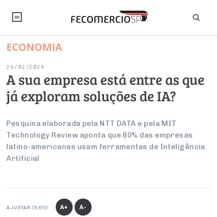
ECONOMIA
NOTÍCIAS
26/02/2024
Editorial
SINDICATOS
A sua empresa está entre as que
já exploram soluções de IA?
Artigos
Economia
PESQUISAS
Institucional
Pesquisas
Legislação
FALE CONOSCO
Pesquisa elaborada pela NTT DATA e pela MIT
Debates Fecomercio-SP
Technology Review aponta que 80% das empresas
Brasil
Trabalho
latino-americanas usam ferramentas de Inteligência
Negócios
INSTITUCIONAL
PROJETOS ESPECIAIS:
Internacional
Artificial
Empresas
Varejo
Sobre
UM BRASIL
Sustentabilidade
CONSELHOS
Modernização do Estado
Arbitragem e Mediação
UM BRASIL
Atacado
Imprensa
Economia Digital
Últimas Notícias
ESG
Conselho de Turismo
EMPRESAS
Reforma Tributária
Serviços
Negociações Coletivas
A+
A-
Inteligência Artificial
AJUSTAR TEXTO
Conselho de Emprego e Relações do Trabalho
PROJETOS ESPECIAIS: