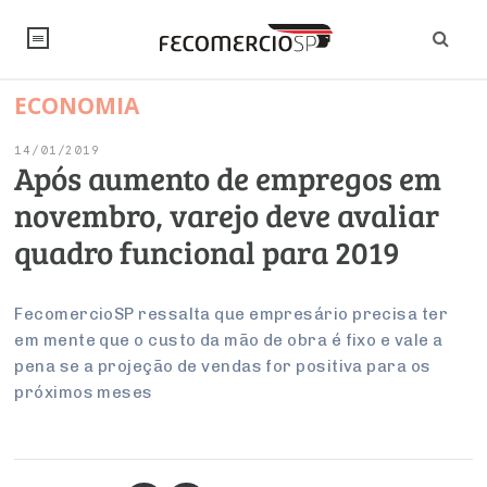
ECONOMIA
NOTÍCIAS
14/01/2019
Editorial
SINDICATOS
Após aumento de empregos em
novembro, varejo deve avaliar
Artigos
Economia
PESQUISAS
quadro funcional para 2019
Institucional
Pesquisas
Legislação
FALE CONOSCO
Debates Fecomercio-SP
Brasil
FecomercioSP ressalta que empresário precisa ter
Trabalho
Negócios
INSTITUCIONAL
em mente que o custo da mão de obra é fixo e vale a
PROJETOS ESPECIAIS:
Internacional
Empresas
pena se a projeção de vendas for positiva para os
Varejo
Sobre
UM BRASIL
Sustentabilidade
CONSELHOS
Modernização do Estado
próximos meses
Arbitragem e Mediação
UM BRASIL
Atacado
Imprensa
Economia Digital
Últimas Notícias
ESG
Conselho de Turismo
EMPRESAS
Reforma Tributária
Serviços
Negociações Coletivas
Inteligência Artificial
Conselho de Emprego e Relações do Trabalho
PROJETOS ESPECIAIS: