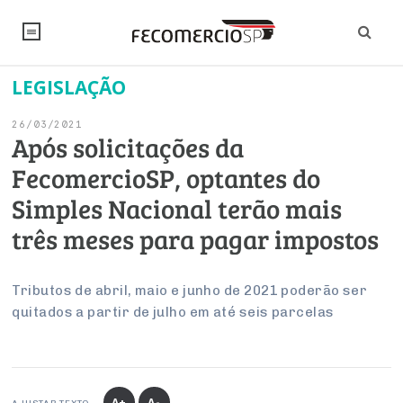
LEGISLAÇÃO
NOTÍCIAS
26/03/2021
Editorial
SINDICATOS
Após solicitações da
FecomercioSP, optantes do
Artigos
Economia
PESQUISAS
Simples Nacional terão mais
Institucional
Pesquisas
Legislação
FALE CONOSCO
três meses para pagar impostos
Debates Fecomercio-SP
Brasil
Trabalho
Negócios
INSTITUCIONAL
PROJETOS ESPECIAIS:
Internacional
Tributos de abril, maio e junho de 2021 poderão ser
Empresas
quitados a partir de julho em até seis parcelas
Varejo
Sobre
UM BRASIL
Sustentabilidade
CONSELHOS
Modernização do Estado
Arbitragem e Mediação
UM BRASIL
Atacado
Imprensa
Economia Digital
Últimas Notícias
ESG
Conselho de Turismo
EMPRESAS
Reforma Tributária
Serviços
Negociações Coletivas
Inteligência Artificial
Conselho de Emprego e Relações do Trabalho
PROJETOS ESPECIAIS:
A+
A-