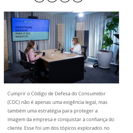
Produtos e Serviços
Turismo
Serviços
Conselho de Assuntos Tributários
Logística Reversa
Advocacy
SESC
PROJETOS ESPECIAIS:
Conselho Estadual de Defesa do Contribuinte
COP30
SENAC
Afixação de preços e fiscalização
Conselho de Economia Empresarial e Política
Cecomercio
Conselho Superior de Direito
Licitações
Conselho do Comércio Atacadista
Prêmio de Sustentabilidade
Conselho de Serviços
Conselho de Relações Internacionais
Conselho de Sustentabilidade
Cumprir o Código de Defesa do Consumidor
Conselho de Comércio Eletrônico
(CDC) não é apenas uma exigência legal, mas
também uma estratégia para proteger a
imagem da empresa e conquistar a confiança do
cliente. Esse foi um dos tópicos explorados no