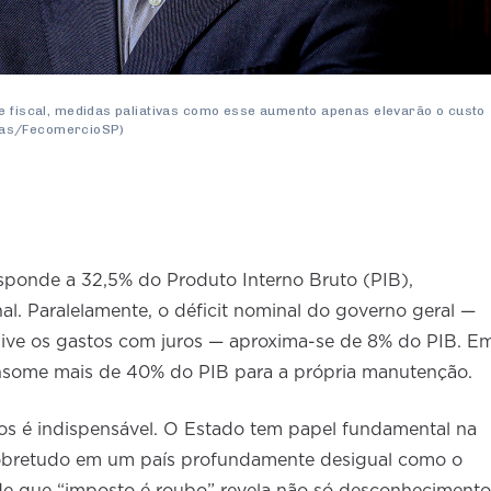
te fiscal, medidas paliativas como esse aumento apenas elevarão o custo
 Dias/FecomercioSP)
responde a 32,5% do Produto Interno Bruto (PIB),
l. Paralelamente, o déficit nominal do governo geral —
usive os gastos com juros — aproxima-se de 8% do PIB. E
consome mais de 40% do PIB para a própria manutenção.
os é indispensável. O Estado tem papel fundamental na
 sobretudo em um país profundamente desigual como o