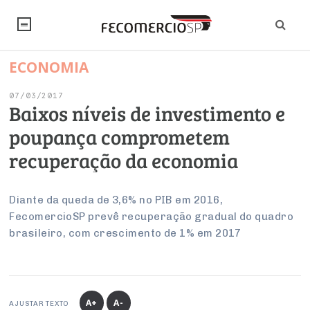
ECONOMIA
NOTÍCIAS
07/03/2017
Editorial
SINDICATOS
Baixos níveis de investimento e
poupança comprometem
Artigos
Economia
PESQUISAS
recuperação da economia
Institucional
Pesquisas
Legislação
FALE CONOSCO
Debates Fecomercio-SP
Brasil
Diante da queda de 3,6% no PIB em 2016,
Trabalho
Negócios
INSTITUCIONAL
FecomercioSP prevê recuperação gradual do quadro
PROJETOS ESPECIAIS:
Internacional
Empresas
brasileiro, com crescimento de 1% em 2017
Varejo
Sobre
UM BRASIL
Sustentabilidade
CONSELHOS
Modernização do Estado
Arbitragem e Mediação
UM BRASIL
Atacado
Imprensa
Economia Digital
Últimas Notícias
ESG
Conselho de Turismo
EMPRESAS
Reforma Tributária
Serviços
Negociações Coletivas
Inteligência Artificial
Conselho de Emprego e Relações do Trabalho
A+
A-
AJUSTAR TEXTO
PROJETOS ESPECIAIS: