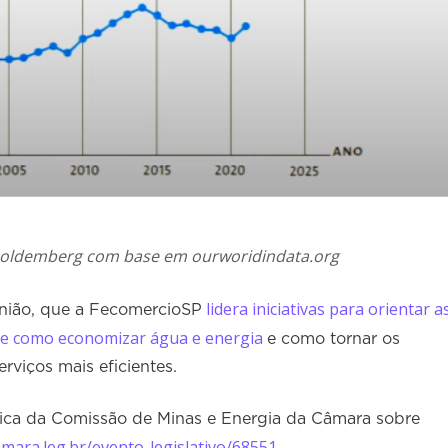
Goldemberg com base em ourworidindata.org
lidera iniciativas para orientar a
nião, que a FecomercioSP
de como economizar água e energia
e como tornar os
erviços mais eficientes.
blica da Comissão de Minas e Energia da Câmara sobre
mara.leg.br/evento-legislativo/68551