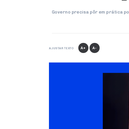
Governo precisa pôr em prática pol
A+
A-
AJUSTAR TEXTO