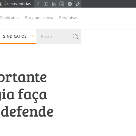
Últimas notícias
 Sindicatos
Programa Inova
Pesquisas
SINDICATOS
ortante
ia faça
 defende