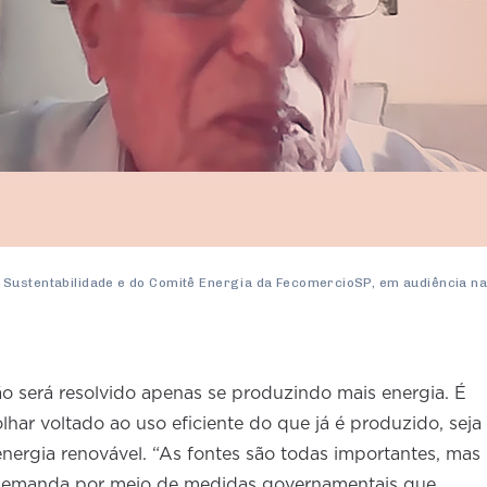
 Sustentabilidade e do Comitê Energia da FecomercioSP, em audiência n
o será resolvido apenas se produzindo mais energia. É
har voltado ao uso eficiente do que já é produzido, seja
energia renovável. “As fontes são todas importantes, mas
a demanda por meio de medidas governamentais que