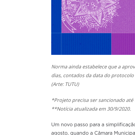
Norma ainda estabelece que a aprova
dias, contados da data do protocolo
(Arte: TUTU)
*Projeto precisa ser sancionado até o
**Notícia atualizada em 30/9/2020.
Um novo passo para a simplificaçã
agosto, quando a Câmara Municipal