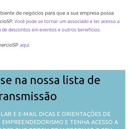
mbiente de negócios para que a sua empresa possa
Você pode se tornar um associado e ter acesso a
cioSP.
m de descontos em eventos e outros benefícios.
aqui.
mercioSP
se na nossa lista de
ransmissão
LAR E E-MAIL DICAS E ORIENTAÇÕES DE
 O EMPREENDEDORISMO E TENHA ACESSO A