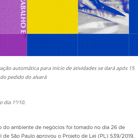
ção automática para início de atividades se dará após 15
 do pedido do alvará
 dia 1º/10.
o do ambiente de negócios foi tomado no dia 26 de
 de São Paulo aprovou o Projeto de Lei (PL) 539/2019,