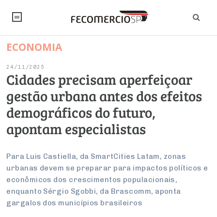
ECONOMIA
NOTÍCIAS
24/11/2025
Editorial
SINDICATOS
Cidades precisam aperfeiçoar
gestão urbana antes dos efeitos
Artigos
Economia
PESQUISAS
demográficos do futuro,
Institucional
Pesquisas
Legislação
FALE CONOSCO
apontam especialistas
Debates Fecomercio-SP
Brasil
Trabalho
Negócios
INSTITUCIONAL
PROJETOS ESPECIAIS:
Internacional
Para Luis Castiella, da SmartCities Latam, zonas
Empresas
urbanas devem se preparar para impactos políticos e
Varejo
Sobre
UM BRASIL
Sustentabilidade
CONSELHOS
Modernização do Estado
Arbitragem e Mediação
econômicos dos crescimentos populacionais,
UM BRASIL
Atacado
Imprensa
Economia Digital
enquanto Sérgio Sgobbi, da Brascomm, aponta
Últimas Notícias
ESG
Conselho de Turismo
EMPRESAS
Reforma Tributária
gargalos dos municípios brasileiros
Serviços
Negociações Coletivas
Inteligência Artificial
Conselho de Emprego e Relações do Trabalho
PROJETOS ESPECIAIS: