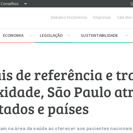
Conselhos
Debates Fecomercio
Empresas
Sala dos
ECONOMIA
LEGISLAÇÃO
SUSTENTABILIDADE
is de referência e t
xidade, São Paulo atr
tados e países
acam na área da saúde ao oferecer aos pacientes nacionais