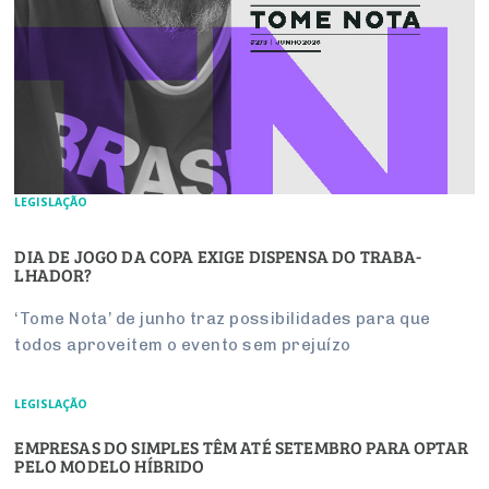
LEGISLAÇÃO
DIA DE JOGO DA COPA EXIGE DIS­PENSA DO TRA­BA­
LHADOR?
‘Tome Nota’ de junho traz pos­si­bi­li­dades para que
todos apro­veitem o evento sem pre­juízo
LEGISLAÇÃO
EMPRESAS DO SIMPLES TÊM ATÉ SETEMBRO PARA OPTAR
PELO MODELO HÍBRIDO