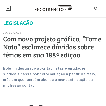
LEGISLAÇÃO
NOTÍCIAS
10/05/2019
Editorial
SINDICATOS
Com novo projeto gráfico, “Tome
Nota” esclarece dúvidas sobre
Artigos
Economia
PESQUISAS
férias em sua 188ª edição
Institucional
Pesquisas
Legislação
FALE CONOSCO
Debates Fecomercio-SP
Brasil
Boletim destinado a contabilistas e entidades
Trabalho
Negócios
INSTITUCIONAL
sindicais passa por reformulação a partir de maio,
PROJETOS ESPECIAIS:
Internacional
Empresas
mês em que também aborda a mercantilização da
Varejo
Sobre
UM BRASIL
Sustentabilidade
CONSELHOS
Modernização do Estado
profissão contábil
Arbitragem e Mediação
UM BRASIL
Atacado
Imprensa
Economia Digital
Últimas Notícias
ESG
Conselho de Turismo
EMPRESAS
Reforma Tributária
Serviços
Negociações Coletivas
Inteligência Artificial
Conselho de Emprego e Relações do Trabalho
PROJETOS ESPECIAIS: