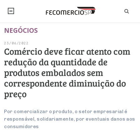
NEGÓCIOS
NOTÍCIAS
23/06/2022
Editorial
SINDICATOS
Comércio deve ficar atento com
redução da quantidade de
Artigos
Economia
PESQUISAS
produtos embalados sem
Institucional
Pesquisas
Legislação
FALE CONOSCO
correspondente diminuição do
Debates Fecomercio-SP
Brasil
preço
Trabalho
Negócios
INSTITUCIONAL
PROJETOS ESPECIAIS:
Internacional
Empresas
Varejo
Sobre
UM BRASIL
Sustentabilidade
CONSELHOS
Modernização do Estado
Por comercializar o produto, o setor empresarial é
Arbitragem e Mediação
responsável, solidariamente, por eventuais danos aos
UM BRASIL
Atacado
Imprensa
Economia Digital
Últimas Notícias
ESG
Conselho de Turismo
consumidores
EMPRESAS
Reforma Tributária
Serviços
Negociações Coletivas
Inteligência Artificial
Conselho de Emprego e Relações do Trabalho
PROJETOS ESPECIAIS: