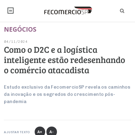
NEGÓCIOS
NOTÍCIAS
04/11/2024
Editorial
SINDICATOS
Como o D2C e a logística
inteligente estão redesenhando
Artigos
Economia
PESQUISAS
o comércio atacadista
Institucional
Pesquisas
Legislação
FALE CONOSCO
Debates Fecomercio-SP
Brasil
Estudo exclusivo da FecomercioSP revela os caminhos
Trabalho
Negócios
INSTITUCIONAL
da inovação e os segredos do crescimento pós-
PROJETOS ESPECIAIS:
Internacional
Empresas
pandemia
Varejo
Sobre
UM BRASIL
Sustentabilidade
CONSELHOS
Modernização do Estado
Arbitragem e Mediação
UM BRASIL
Atacado
Imprensa
Economia Digital
Últimas Notícias
ESG
Conselho de Turismo
EMPRESAS
Reforma Tributária
Serviços
Negociações Coletivas
Inteligência Artificial
Conselho de Emprego e Relações do Trabalho
A+
A-
AJUSTAR TEXTO
PROJETOS ESPECIAIS: