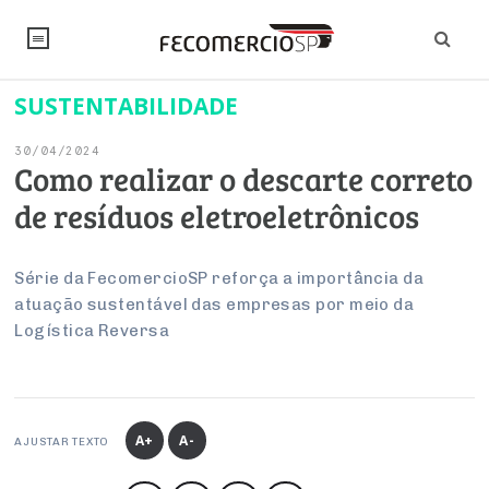
SUSTENTABILIDADE
NOTÍCIAS
30/04/2024
Editorial
SINDICATOS
Como realizar o descarte correto
de resíduos eletroeletrônicos
Artigos
Economia
PESQUISAS
Institucional
Pesquisas
Legislação
FALE CONOSCO
Série da FecomercioSP reforça a importância da
Debates Fecomercio-SP
atuação sustentável das empresas por meio da
Brasil
Trabalho
Logística Reversa
Negócios
INSTITUCIONAL
PROJETOS ESPECIAIS:
Internacional
Empresas
Varejo
Sobre
UM BRASIL
Sustentabilidade
CONSELHOS
Modernização do Estado
Arbitragem e Mediação
UM BRASIL
Atacado
Imprensa
Economia Digital
Últimas Notícias
ESG
Conselho de Turismo
A+
A-
EMPRESAS
Reforma Tributária
AJUSTAR TEXTO
Serviços
Negociações Coletivas
Inteligência Artificial
Conselho de Emprego e Relações do Trabalho
PROJETOS ESPECIAIS: