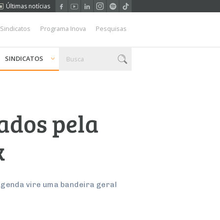
Últimas notícias
 Sindicatos
Programa Inova
Pesquisas
SINDICATOS
ados pela
k
agenda vire uma bandeira geral