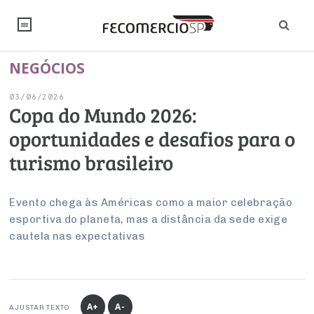
NEGÓCIOS
NOTÍCIAS
03/06/2026
Editorial
SINDICATOS
Copa do Mundo 2026:
oportunidades e desafios para o
Artigos
Economia
PESQUISAS
turismo brasileiro
Institucional
Pesquisas
Legislação
FALE CONOSCO
Debates Fecomercio-SP
Brasil
Evento chega às Américas como a maior celebração
Trabalho
Negócios
INSTITUCIONAL
esportiva do planeta, mas a distância da sede exige
PROJETOS ESPECIAIS:
Internacional
Empresas
cautela nas expectativas
Varejo
Sobre
UM BRASIL
Sustentabilidade
CONSELHOS
Modernização do Estado
Arbitragem e Mediação
UM BRASIL
Atacado
Imprensa
Economia Digital
Últimas Notícias
ESG
Conselho de Turismo
EMPRESAS
Reforma Tributária
Serviços
Negociações Coletivas
Inteligência Artificial
Conselho de Emprego e Relações do Trabalho
A+
A-
AJUSTAR TEXTO
PROJETOS ESPECIAIS: