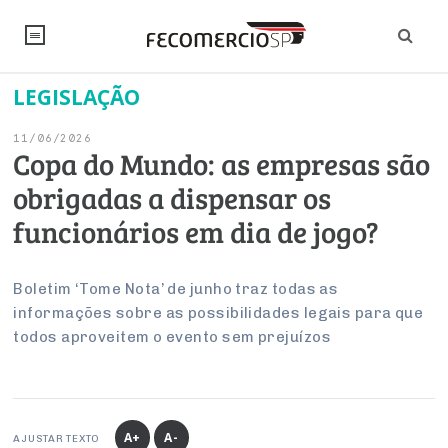
LEGISLAÇÃO
NOTÍCIAS
11/06/2026
Editorial
SINDICATOS
Copa do Mundo: as empresas são
obrigadas a dispensar os
Artigos
Economia
PESQUISAS
funcionários em dia de jogo?
Institucional
Pesquisas
Legislação
FALE CONOSCO
Debates Fecomercio-SP
Brasil
Boletim ‘Tome Nota’ de junho traz todas as
Trabalho
Negócios
INSTITUCIONAL
informações sobre as possibilidades legais para que
PROJETOS ESPECIAIS:
Internacional
Empresas
todos aproveitem o evento sem prejuízos
Varejo
Sobre
UM BRASIL
Sustentabilidade
CONSELHOS
Modernização do Estado
Arbitragem e Mediação
UM BRASIL
Atacado
Imprensa
Economia Digital
Últimas Notícias
ESG
Conselho de Turismo
EMPRESAS
Reforma Tributária
Serviços
Negociações Coletivas
Inteligência Artificial
Conselho de Emprego e Relações do Trabalho
A+
A-
AJUSTAR TEXTO
PROJETOS ESPECIAIS: